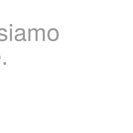
usiamo
.