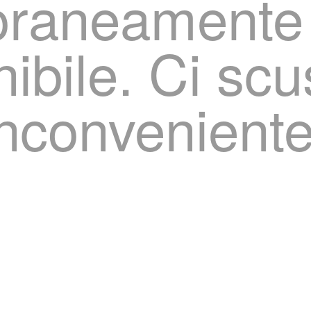
oraneamente
nibile. Ci sc
inconveniente