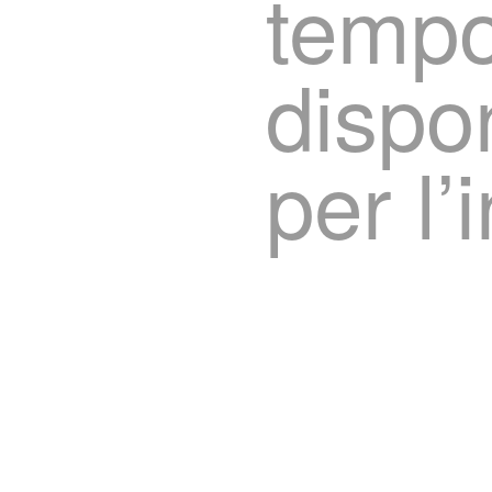
temp
dispo
per l’